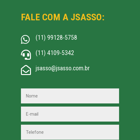
FALE COM A JSASSO:
(11) 99128-5758

(11) 4109-5342

jsasso@jsasso.com.br
