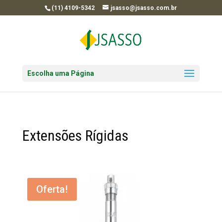
(11) 4109-5342
jsasso@jsasso.com.br
Escolha uma Página
Extensões Rígidas
Oferta!