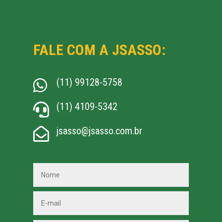
FALE COM A JSASSO:
(11) 99128-5758

(11) 4109-5342

jsasso@jsasso.com.br
