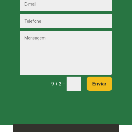
=
Enviar
9 + 2