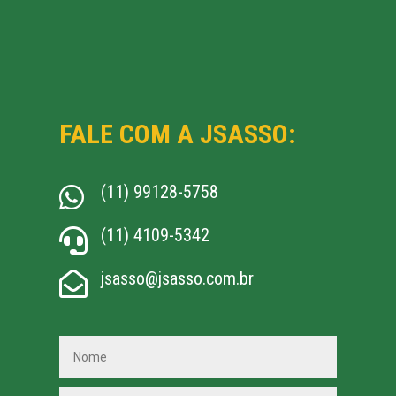
FALE COM A JSASSO:
(11) 99128-5758

(11) 4109-5342

jsasso@jsasso.com.br
