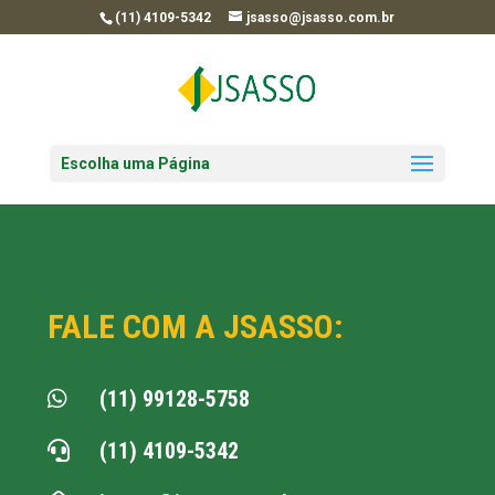
(11) 4109-5342
jsasso@jsasso.com.br
Escolha uma Página
FALE COM A JSASSO:
(11) 99128-5758

(11) 4109-5342
