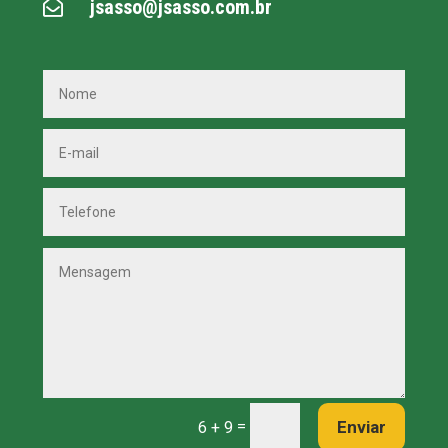
jsasso@jsasso.com.br

=
Enviar
6 + 9