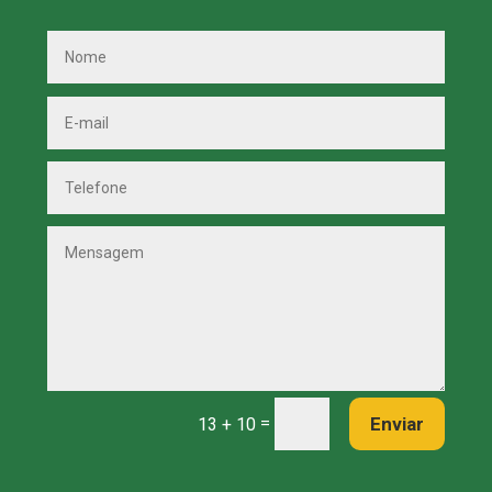
=
Enviar
13 + 10