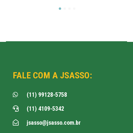
FALE COM A JSASSO:
(11) 99128-5758

(11) 4109-5342

jsasso@jsasso.com.br
