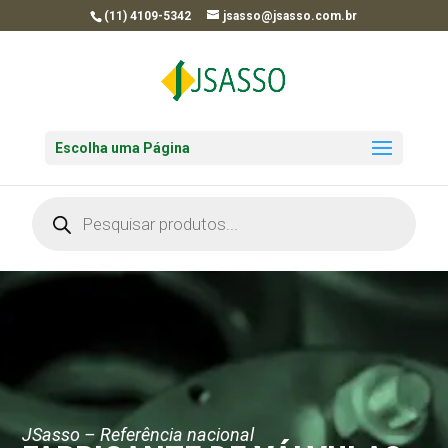
(11) 4109-5342
jsasso@jsasso.com.br
Escolha uma Página
Pesquisar
produtos
JSasso – Referência nacional