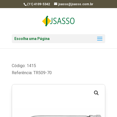
(11) 4109-5342
jsasso@jsasso.com.br
Escolha uma Página
Código: 1415
Referência: TR509-70