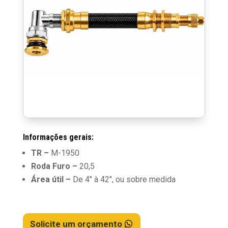
Informações gerais:
TR –
M-1950
Roda Furo –
20,5
Área útil –
De 4″ à 42″, ou sobre medida
Solicite um orçamento