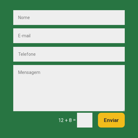
=
Enviar
12 + 8