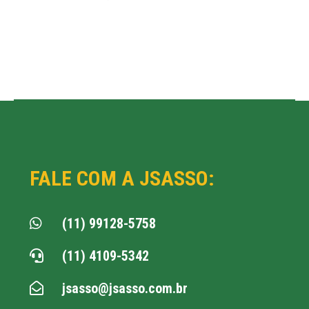
FALE COM A JSASSO:
(11) 99128-5758

(11) 4109-5342

jsasso@jsasso.com.br
