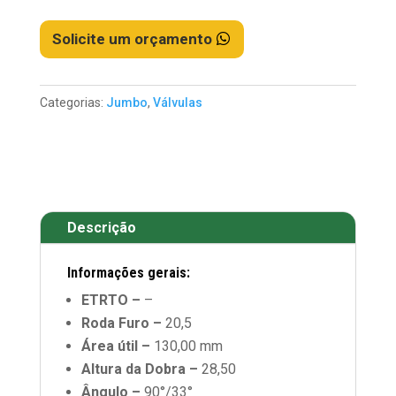
Solicite um orçamento
Categorias:
Jumbo
,
Válvulas
Descrição
Informações gerais:
ETRTO –
–
Roda Furo –
20,5
Área útil –
130,00 mm
Altura da Dobra –
28,50
Ângulo –
90°/33°