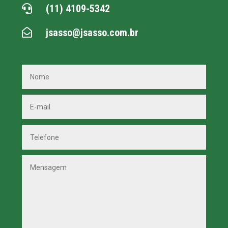
(11) 4109-5342

jsasso@jsasso.com.br
