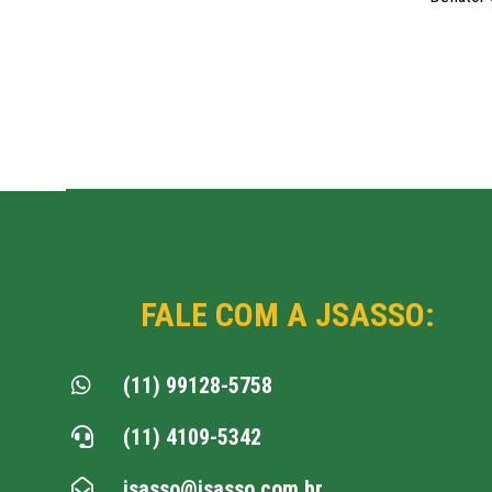
FALE COM A JSASSO:
(11) 99128-5758

(11) 4109-5342

jsasso@jsasso.com.br
