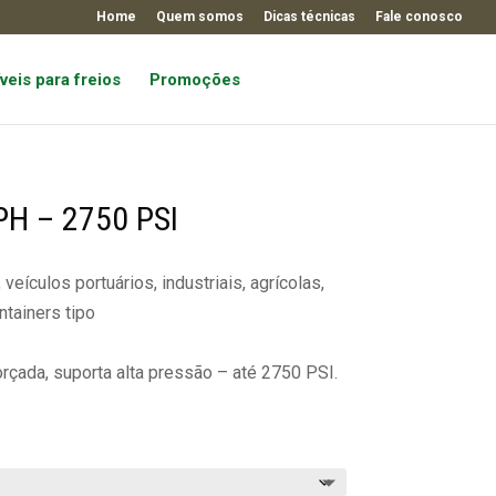
Home
Quem somos
Dicas técnicas
Fale conosco
veis para freios
Promoções
PH – 2750 PSI
eículos portuários, industriais, agrícolas,
tainers tipo
rçada, suporta alta pressão – até 2750 PSI.