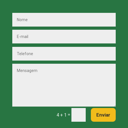
=
Enviar
4 + 1