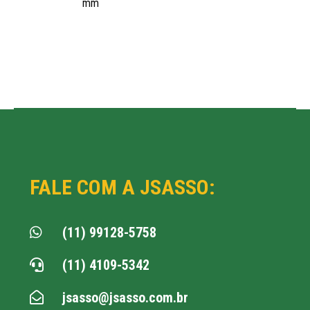
mm
FALE COM A JSASSO:
(11) 99128-5758

(11) 4109-5342

jsasso@jsasso.com.br
