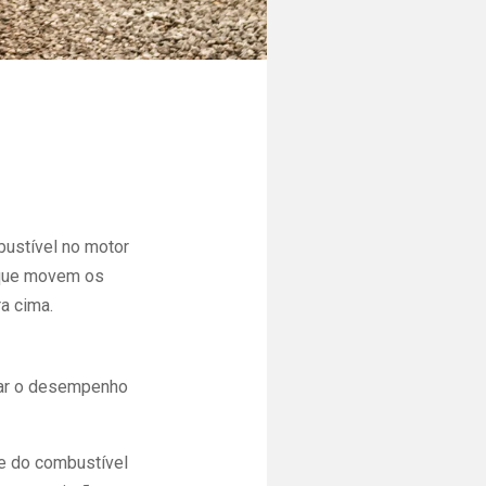
bustível no motor
, que movem os
a cima.
orar o desempenho
 e do combustível