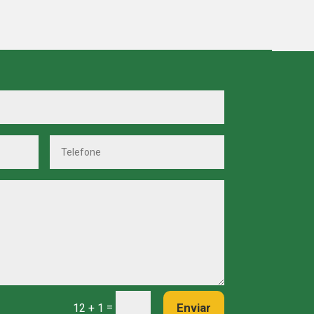
=
Enviar
12 + 1