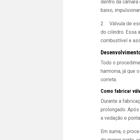
dentro da câmara
baixo, impulsionan
2. Válvula de esc
do cilindro. Essa
combustível e ass
Desenvolvimento
Todo o procedimen
harmonia, já que o
correta.
Como fabricar vál
Durante a fabricaç
prolongado. Após 
a vedação e ponta
Em suma, o proces
de menor porte, 