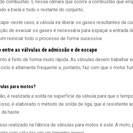
 de combustão. É nessa câmara que ocorre a combustão que empu
do a biela e todo o restante do conjunto;
ape: neste caso, a válvula irá liberar os gases resultantes da 
 ação de evacuar os gases é necessária para espaçar a entrada 
im reiniciar todo o processo de forma sucessiva.
 entre as válvulas de admissão e de escape
to é feito de forma muito rápida. As válvulas devem trabalhar e
 ciclo é altamente frequente e, portanto, faz com que o motor fu
vulas para motos?
ão, é realizada a solda na superfície da válvula para que o tempo 
isso, é elaborado o método de solda de liga, que é resistente 
 da haste.
so realizado na fábrica de válvulas para motos é este. A moto, 
conta com válvulas em um tamanho menor.