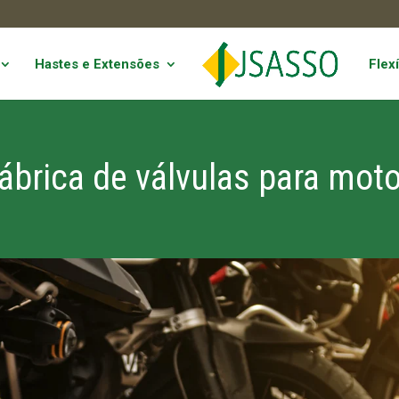
Hastes e Extensões
Flexí
ábrica de válvulas para mot