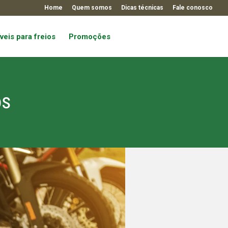
Home
Quem somos
Dicas técnicas
Fale conosco
veis para freios
Promoções
os