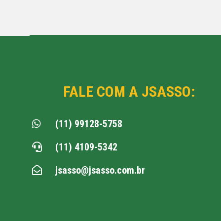
FALE COM A JSASSO:
(11) 99128-5758

(11) 4109-5342

jsasso@jsasso.com.br
