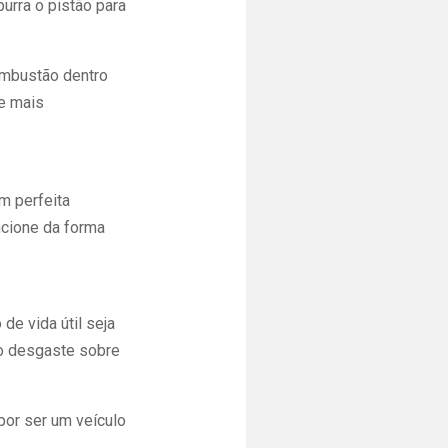
rra o pistão para
combustão dentro
de mais
m perfeita
ncione da forma
de vida útil seja
ao desgaste sobre
por ser um veículo