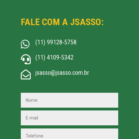
FALE COM A JSASSO:
(11) 99128-5758

(11) 4109-5342

jsasso@jsasso.com.br
